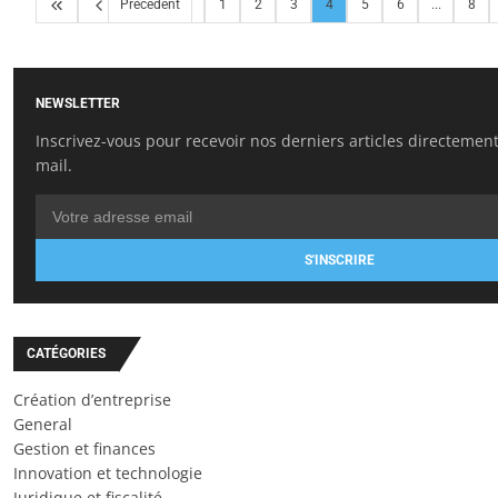
Précédent
1
2
3
4
5
6
...
8
NEWSLETTER
Inscrivez-vous pour recevoir nos derniers articles directement
mail.
S'INSCRIRE
CATÉGORIES
Création d’entreprise
General
Gestion et finances
Innovation et technologie
Juridique et fiscalité