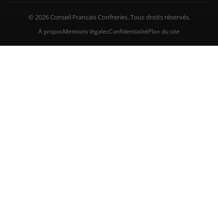
© 2026 Conseil Francais Confreries. Tous droits réservés.
À propos
Mentions légales
Confidentialité
Plan du site