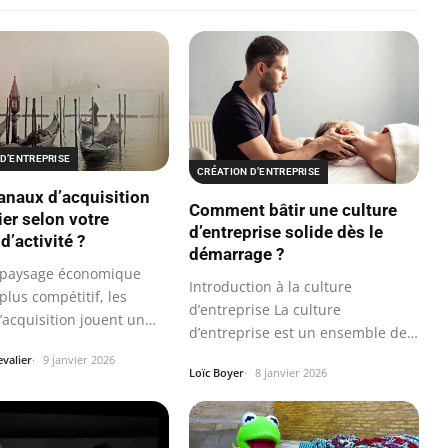
D’ENTREPRISE
CRÉATION D’ENTREPRISE
anaux d’acquisition
Comment bâtir une culture
ier selon votre
d’entreprise solide dès le
d’activité ?
démarrage ?
 paysage économique
Introduction à la culture
plus compétitif, les
d’entreprise La culture
’acquisition jouent un
d’entreprise est un ensemble de
valeurs, de…
valier
9 janvier 2026
Loïc Boyer
8 janvier 2026