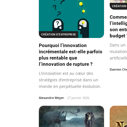
CRÉATION 
Commen
l’intell
son ent
budget 
CRÉATION D’ENTREPRISE
Dans un 
Pourquoi l’innovation
mutation 
incrémentale est-elle parfois
plus rentable que
artificiel
l’innovation de rupture ?
Damien Che
L’innovation est au cœur des
stratégies d’entreprise dans un
monde en perpétuelle évolution.
Alexandre Meyer
27 janvier 2026