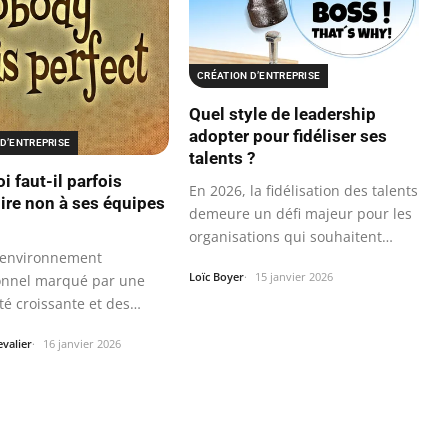
CRÉATION D’ENTREPRISE
Quel style de leadership
adopter pour fidéliser ses
D’ENTREPRISE
talents ?
 faut-il parfois
En 2026, la fidélisation des talents
dire non à ses équipes
demeure un défi majeur pour les
organisations qui souhaitent…
 environnement
Loïc Boyer
15 janvier 2026
onnel marqué par une
té croissante et des
 soutenus…
valier
16 janvier 2026