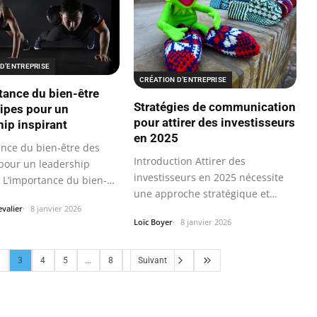
D’ENTREPRISE
CRÉATION D’ENTREPRISE
tance du bien-être
Stratégies de communication
ipes pour un
pour attirer des investisseurs
hip inspirant
en 2025
ance du bien-être des
Introduction Attirer des
pour un leadership
investisseurs en 2025 nécessite
t L’importance du bien-
une approche stratégique et
adaptée aux…
valier
8 janvier 2026
Loïc Boyer
8 janvier 2026
3
4
5
...
8
Suivant