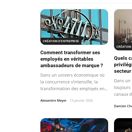
CRÉATION D’ENTREPRISE
CRÉATION 
Comment transformer ses
Quels c
employés en véritables
privilég
ambassadeurs de marque ?
secteur 
Dans un univers économique où
Dans un
la concurrence s’intensifie, la
toujours 
transformation des employés en…
canaux d
rôle…
Alexandre Meyer
13 janvier 2026
Damien Che