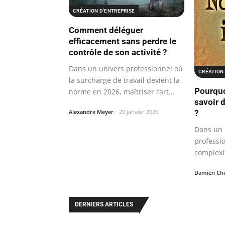
CRÉATION D’ENTREPRISE
Comment déléguer
efficacement sans perdre le
contrôle de son activité ?
Dans un univers professionnel où
CRÉATION 
la surcharge de travail devient la
Pourquoi
norme en 2026, maîtriser l’art…
savoir 
Alexandre Meyer
20 janvier 2026
?
Dans un
professi
complexi
rythmes
Damien Che
DERNIERS ARTICLES