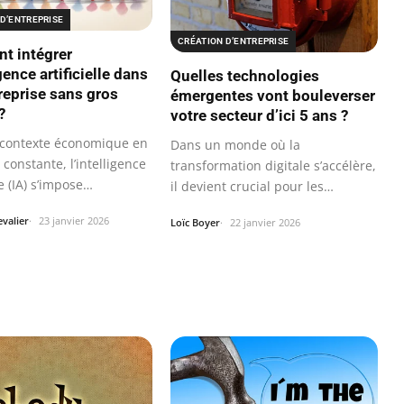
D’ENTREPRISE
CRÉATION D’ENTREPRISE
t intégrer
igence artificielle dans
Quelles technologies
reprise sans gros
émergentes vont bouleverser
?
votre secteur d’ici 5 ans ?
contexte économique en
Dans un monde où la
constante, l’intelligence
transformation digitale s’accélère,
le (IA) s’impose…
il devient crucial pour les
entreprises de…
valier
23 janvier 2026
Loïc Boyer
22 janvier 2026