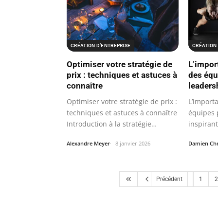
CRÉATION D’ENTREPRISE
CRÉATION 
Optimiser votre stratégie de
L’impor
prix : techniques et astuces à
des équ
connaître
leaders
Optimiser votre stratégie de prix :
L’import
techniques et astuces à connaître
équipes 
Introduction à la stratégie…
inspiran
être au…
Alexandre Meyer
8 janvier 2026
Damien Che
Précédent
1
2