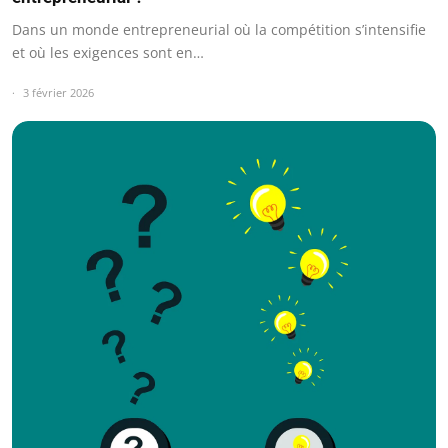
Dans un monde entrepreneurial où la compétition s’intensifie
et où les exigences sont en…
3 février 2026