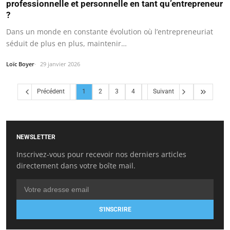
professionnelle et personnelle en tant qu’entrepreneur
?
Dans un monde en constante évolution où l’entrepreneuriat
séduit de plus en plus, maintenir…
Loïc Boyer
29 janvier 2026
Précédent
1
2
3
4
Suivant
NEWSLETTER
Inscrivez-vous pour recevoir nos derniers articles
directement dans votre boîte mail.
S'INSCRIRE