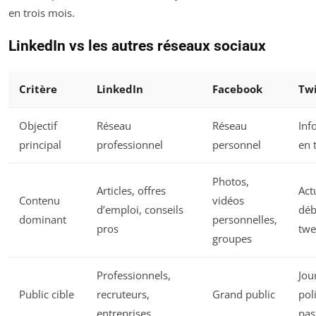
en trois mois.
LinkedIn vs les autres réseaux sociaux
Critère
LinkedIn
Facebook
Twi
Objectif
Réseau
Réseau
Inf
principal
professionnel
personnel
en 
Photos,
Articles, offres
Act
Contenu
vidéos
d’emploi, conseils
déb
dominant
personnelles,
pros
twe
groupes
Professionnels,
Jou
Public cible
recruteurs,
Grand public
pol
entreprises
pas