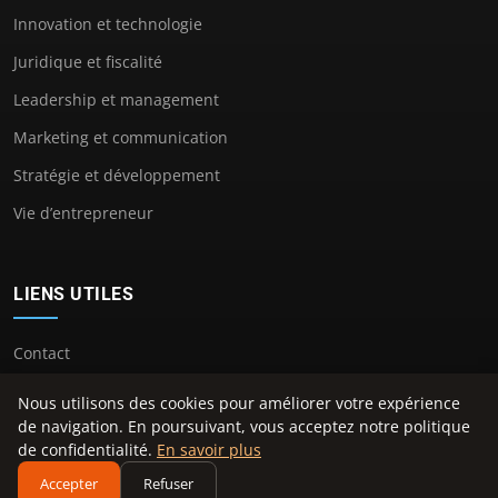
Innovation et technologie
Juridique et fiscalité
Leadership et management
Marketing et communication
Stratégie et développement
Vie d’entrepreneur
LIENS UTILES
Contact
Nous utilisons des cookies pour améliorer votre expérience
de navigation. En poursuivant, vous acceptez notre politique
de confidentialité.
En savoir plus
© 2026 Conseil Francais Confreries. Tous droits réservés.
Accepter
Refuser
À propos
Mentions légales
Confidentialité
Plan du site