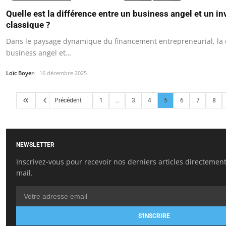
Quelle est la différence entre un business angel et un in
classique ?
Dans le paysage dynamique du financement entrepreneurial, la d
business angel et…
Loïc Boyer
16 décembre 2025
Précédent
1
...
3
4
5
6
7
8
NEWSLETTER
Inscrivez-vous pour recevoir nos derniers articles directement
mail.
S'INSCRIRE