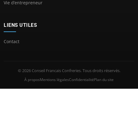
Vie d’entrepreneur
LIENS UTILES
Contact
© 2026 Conseil Francais Confreries. Tous droits réservés.
À propos
Mentions légales
Confidentialité
Plan du site