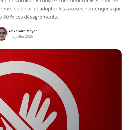
nne des droits. Découvrez comment l’utiliser pour ne
erreurs de délai, et adopter les astuces numériques qui
e 80 % ces désagréments.
Alexandre Meyer
2 juillet 2026