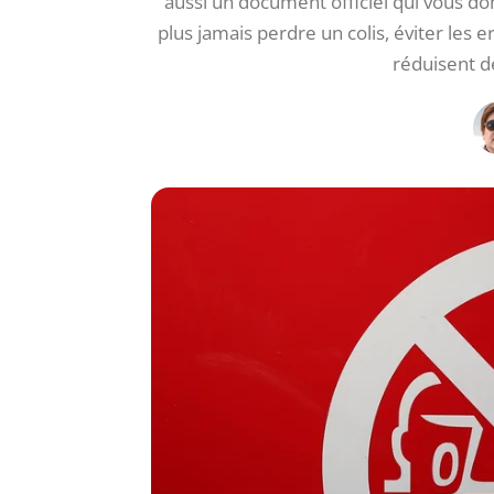
aussi un document officiel qui vous do
plus jamais perdre un colis, éviter les 
réduisent d