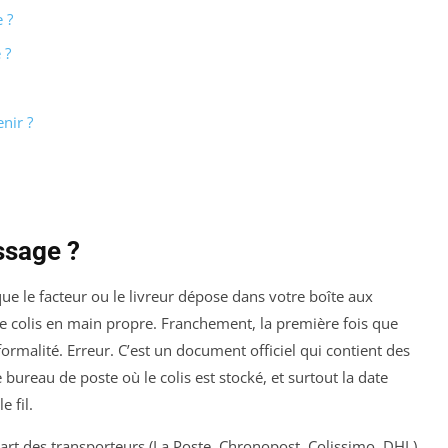
 ?
 ?
nir ?
ssage ?
que le facteur ou le livreur dépose dans votre boîte aux
re colis en main propre. Franchement, la première fois que
e formalité. Erreur. C’est un document officiel qui contient des
 bureau de poste où le colis est stocké, et surtout la date
e fil.
art des transporteurs (La Poste, Chronopost, Colissimo, DHL)