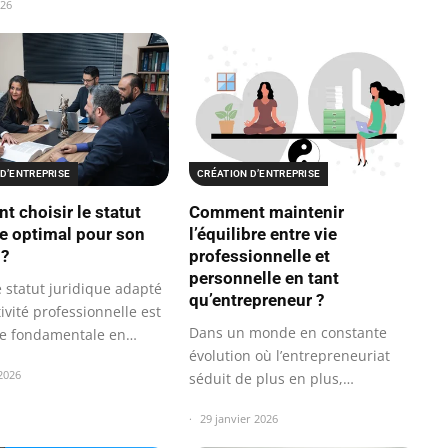
026
D’ENTREPRISE
CRÉATION D’ENTREPRISE
 choisir le statut
Comment maintenir
ue optimal pour son
l’équilibre entre vie
 ?
professionnelle et
personnelle en tant
e statut juridique adapté
qu’entrepreneur ?
ivité professionnelle est
Dans un monde en constante
e fondamentale en…
évolution où l’entrepreneuriat
 2026
séduit de plus en plus,
maintenir…
29 janvier 2026