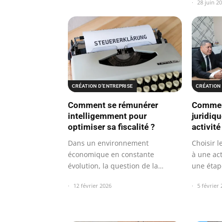
28 juin 2
CRÉATION 
CRÉATION D’ENTREPRISE
Comment
Comment se rémunérer
juridiq
intelligemment pour
activité
optimiser sa fiscalité ?
Choisir l
Dans un environnement
à une act
économique en constante
une étap
évolution, la question de la
rémunération prend une…
5 février
12 février 2026