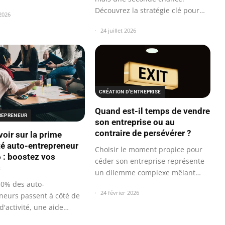
Découvrez la stratégie clé pour…
 2026
24 juillet 2026
CRÉATION D’ENTREPRISE
Quand est-il temps de vendre
TREPRENEUR
son entreprise ou au
contraire de persévérer ?
voir sur la prime
ité auto-entrepreneur
Choisir le moment propice pour
 : boostez vos
céder son entreprise représente
s
un dilemme complexe mêlant
stratégie…
30% des auto-
24 février 2026
neurs passent à côté de
d'activité, une aide
se…