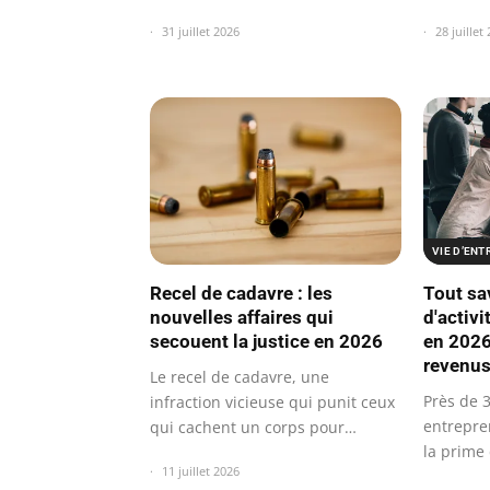
numériques…
31 juillet 2026
28 juillet
VIE D’EN
Recel de cadavre : les
Tout sa
nouvelles affaires qui
d'activ
secouent la justice en 2026
en 2026
revenu
Le recel de cadavre, une
Près de 
infraction vicieuse qui punit ceux
entrepre
qui cachent un corps pour
la prime 
entraver la…
11 juillet 2026
précieu