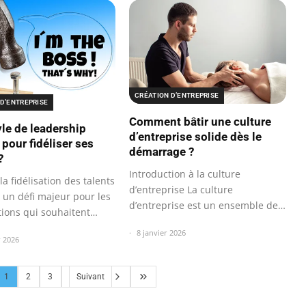
CRÉATION D’ENTREPRISE
D’ENTREPRISE
Comment bâtir une culture
yle de leadership
d’entreprise solide dès le
pour fidéliser ses
démarrage ?
?
Introduction à la culture
la fidélisation des talents
d’entreprise La culture
un défi majeur pour les
d’entreprise est un ensemble de
tions qui souhaitent…
valeurs, de…
8 janvier 2026
r 2026
1
2
3
Suivant