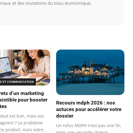
riaux et des mutations du tissu économique.
G ET COMMUNICATION
rets d’un marketing
sistible pour booster
Recours mdph 2026 : nos
tes
astuces pour accélérer votre
dossier
duit est bon, mais vos
tagnent ? Le problème
Un refus MDPH n’est pas une fin,
 le produit, mais votre…
mais une seconde chance.