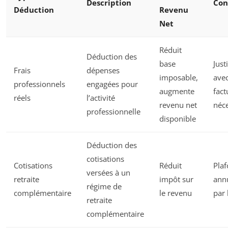
Description
Con
Déduction
Revenu
Net
Réduit
Déduction des
base
Just
Frais
dépenses
imposable,
ave
professionnels
engagées pour
augmente
fact
réels
l’activité
revenu net
néce
professionnelle
disponible
Déduction des
cotisations
Cotisations
Réduit
Pla
versées à un
retraite
impôt sur
annu
régime de
complémentaire
le revenu
par 
retraite
complémentaire