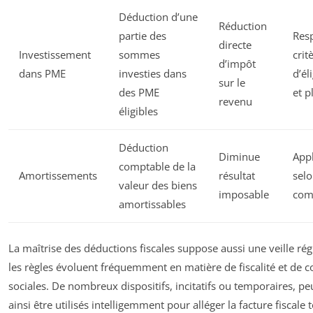
Déduction d’une
Réduction
partie des
Res
directe
Investissement
sommes
crit
d’impôt
dans PME
investies dans
d’éli
sur le
des PME
et p
revenu
éligibles
Déduction
Diminue
App
comptable de la
Amortissements
résultat
selo
valeur des biens
imposable
com
amortissables
La maîtrise des déductions fiscales suppose aussi une veille régu
les règles évoluent fréquemment en matière de fiscalité et de c
sociales. De nombreux dispositifs, incitatifs ou temporaires, p
ainsi être utilisés intelligemment pour alléger la facture fiscale 