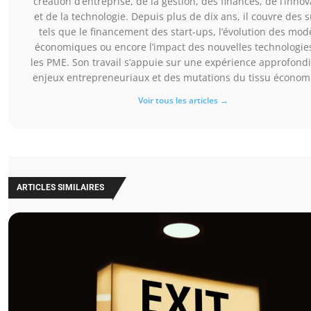
création d’entreprise, de la gestion, des finances, de l’innov
et de la technologie. Depuis plus de dix ans, il couvre des s
tels que le financement des start-ups, l’évolution des mod
économiques ou encore l’impact des nouvelles technologie
les PME. Son travail s’appuie sur une expérience approfond
enjeux entrepreneuriaux et des mutations du tissu économ
Voir tous les articles →
ARTICLES SIMILAIRES