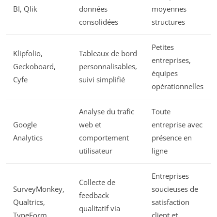
BI, Qlik
données
moyennes
consolidées
structures
Petites
Klipfolio,
Tableaux de bord
entreprises,
Geckoboard,
personnalisables,
équipes
Cyfe
suivi simplifié
opérationnelles
Analyse du trafic
Toute
Google
web et
entreprise avec
Analytics
comportement
présence en
utilisateur
ligne
Entreprises
Collecte de
SurveyMonkey,
soucieuses de
feedback
Qualtrics,
satisfaction
qualitatif via
TypeForm
client et