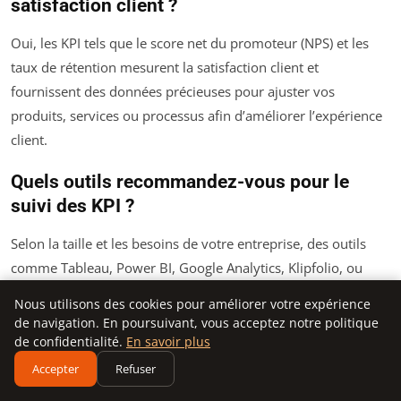
satisfaction client ?
Oui, les KPI tels que le score net du promoteur (NPS) et les
taux de rétention mesurent la satisfaction client et
fournissent des données précieuses pour ajuster vos
produits, services ou processus afin d’améliorer l’expérience
client.
Quels outils recommandez-vous pour le
suivi des KPI ?
Selon la taille et les besoins de votre entreprise, des outils
comme Tableau, Power BI, Google Analytics, Klipfolio, ou
SurveyMonkey peuvent être adaptés. L’important est d’opter
Nous utilisons des cookies pour améliorer votre expérience
pour des solutions qui offrent une collecte fiable des données
de navigation. En poursuivant, vous acceptez notre politique
et une visualisation claire.
de confidentialité.
En savoir plus
Accepter
Refuser