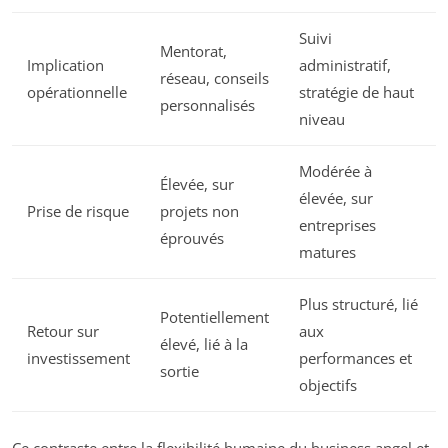
Suivi
Mentorat,
Implication
administratif,
réseau, conseils
opérationnelle
stratégie de haut
personnalisés
niveau
Modérée à
Élevée, sur
élevée, sur
Prise de risque
projets non
entreprises
éprouvés
matures
Plus structuré, lié
Potentiellement
Retour sur
aux
élevé, lié à la
investissement
performances et
sortie
objectifs
Ce contraste entre la flexibilité humaine du business angel et