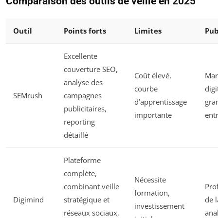
Comparaison des outils de veille en 2025
Outil
Points forts
Limites
Pub
Excellente
couverture SEO,
Coût élevé,
Mar
analyse des
courbe
digi
SEMrush
campagnes
d’apprentissage
gra
publicitaires,
importante
ent
reporting
détaillé
Plateforme
complète,
Nécessite
combinant veille
Pro
formation,
Digimind
stratégique et
de l
investissement
réseaux sociaux,
ana