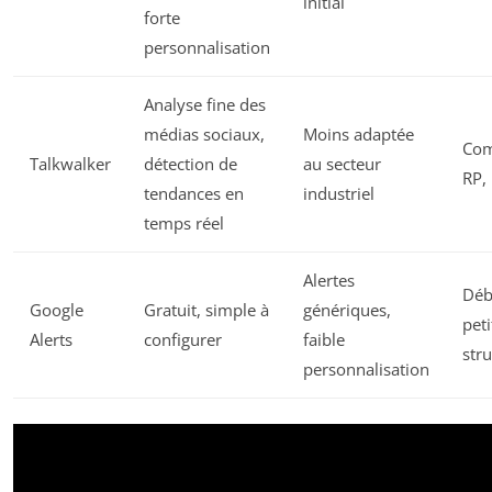
initial
forte
personnalisation
Analyse fine des
médias sociaux,
Moins adaptée
Com
Talkwalker
détection de
au secteur
RP,
tendances en
industriel
temps réel
Alertes
Déb
Google
Gratuit, simple à
génériques,
peti
Alerts
configurer
faible
str
personnalisation