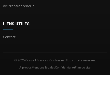
Vie d’entrepreneur
LIENS UTILES
Contact
© 2026 Conseil Francais Confreries. Tous droits réservés.
À propos
Mentions légales
Confidentialité
Plan du site