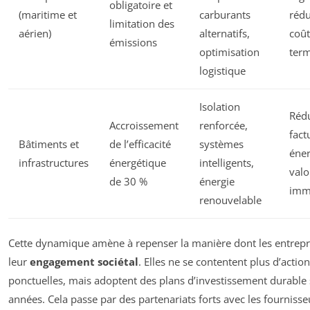
obligatoire et
(maritime et
carburants
rédu
limitation des
aérien)
alternatifs,
coût
émissions
optimisation
ter
logistique
Isolation
Rédu
Accroissement
renforcée,
fact
Bâtiments et
de l’efficacité
systèmes
éner
infrastructures
énergétique
intelligents,
valo
de 30 %
énergie
imm
renouvelable
Cette dynamique amène à repenser la manière dont les entrepri
leur
engagement sociétal
. Elles ne se contentent plus d’actio
ponctuelles, mais adoptent des plans d’investissement durable 
années. Cela passe par des partenariats forts avec les fournisse