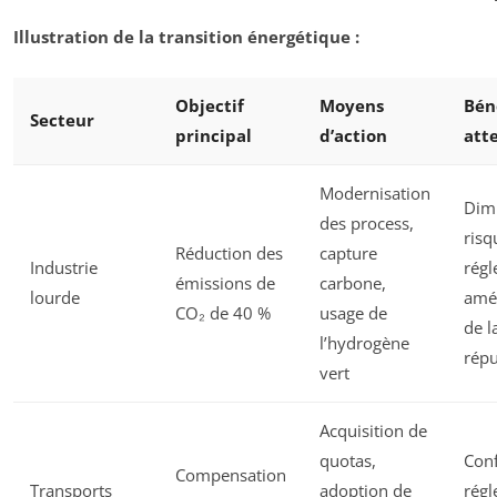
Illustration de la transition énergétique :
Objectif
Moyens
Bén
Secteur
principal
d’action
att
Modernisation
Dim
des process,
risq
Réduction des
capture
Industrie
régl
émissions de
carbone,
lourde
amél
CO₂ de 40 %
usage de
de l
l’hydrogène
répu
vert
Acquisition de
quotas,
Con
Compensation
Transports
adoption de
régl