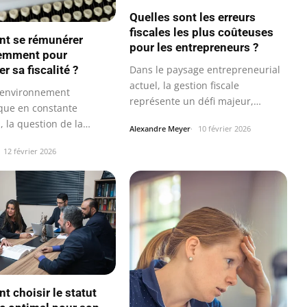
Quelles sont les erreurs
fiscales les plus coûteuses
t se rémunérer
pour les entrepreneurs ?
gemment pour
r sa fiscalité ?
Dans le paysage entrepreneurial
actuel, la gestion fiscale
 environnement
représente un défi majeur,
ue en constante
souvent…
, la question de la
Alexandre Meyer
10 février 2026
ation prend une…
12 février 2026
 choisir le statut