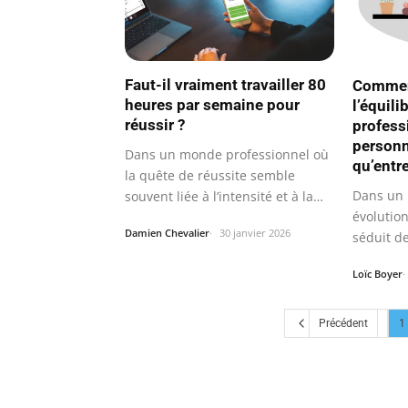
Faut-il vraiment travailler 80
Commen
heures par semaine pour
l’équili
réussir ?
profess
personn
Dans un monde professionnel où
qu’entr
la quête de réussite semble
Dans un 
souvent liée à l’intensité et à la
évolution
durée…
Damien Chevalier
30 janvier 2026
séduit de
mainten
Loïc Boyer
Précédent
1