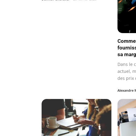
Commen
fournis
sa marg
Dans le 
actuel, m
des prix
une…
Alexandre 