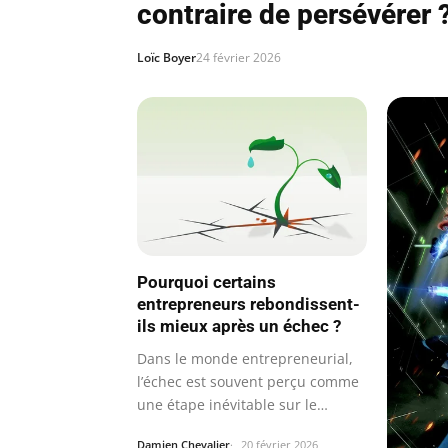
contraire de persévérer 
Loïc Boyer
24 février 2026
Pourquoi certains
entrepreneurs rebondissent-
ils mieux après un échec ?
Dans le monde entrepreneurial,
l’échec est souvent perçu comme
une étape inévitable sur le
chemin…
Damien Chevalier
20 février 2026