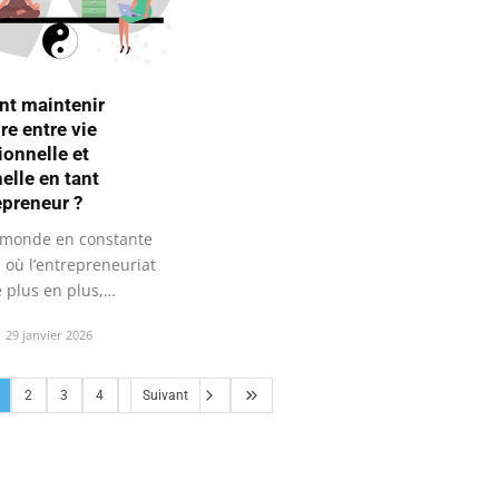
t maintenir
bre entre vie
ionnelle et
elle en tant
epreneur ?
monde en constante
 où l’entrepreneuriat
 plus en plus,
ir…
29 janvier 2026
2
3
4
Suivant