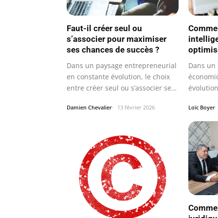
Faut-il créer seul ou
Commen
s’associer pour maximiser
intelli
ses chances de succès ?
optimise
Dans un paysage entrepreneurial
Dans un
en constante évolution, le choix
économiq
entre créer seul ou s’associer se…
évolution
rémunér
Damien Chevalier
13 février 2026
Loïc Boyer
Comment