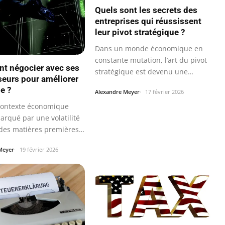
Quels sont les secrets des
entreprises qui réussissent
leur pivot stratégique ?
Dans un monde économique en
constante mutation, l’art du pivot
t négocier avec ses
stratégique est devenu une…
seurs pour améliorer
e ?
Alexandre Meyer
17 février 2026
contexte économique
arqué par une volatilité
 des matières premières,
Meyer
19 février 2026