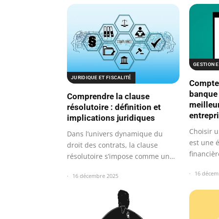
GESTION 
JURIDIQUE ET FISCALITÉ
Compte 
banque 
Comprendre la clause
meilleu
résolutoire : définition et
entrepr
implications juridiques
Choisir 
Dans l’univers dynamique du
est une é
droit des contrats, la clause
financièr
résolutoire s’impose comme un
instrument…
16 décem
16 décembre 2025