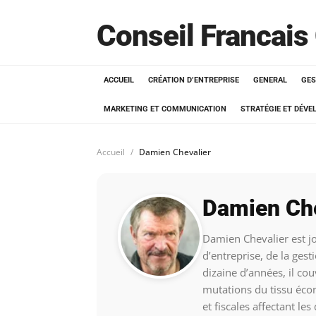
Conseil Francais
ACCUEIL
CRÉATION D’ENTREPRISE
GENERAL
GES
MARKETING ET COMMUNICATION
STRATÉGIE ET DÉV
Accueil
Damien Chevalier
Damien Che
Damien Chevalier est jo
d’entreprise, de la ges
dizaine d’années, il couv
mutations du tissu écon
et fiscales affectant les