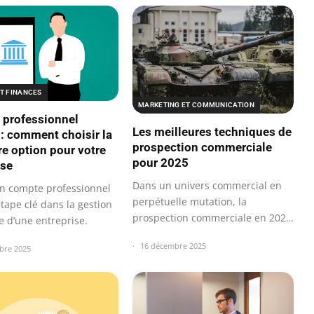
ET FINANCES
MARKETING ET COMMUNICATION
professionnel
Les meilleures techniques de
: comment choisir la
prospection commerciale
re option pour votre
pour 2025
ise
Dans un univers commercial en
un compte professionnel
perpétuelle mutation, la
tape clé dans la gestion
prospection commerciale en 2025
e d’une entreprise.
exige des…
16 décembre 2025
bre 2025