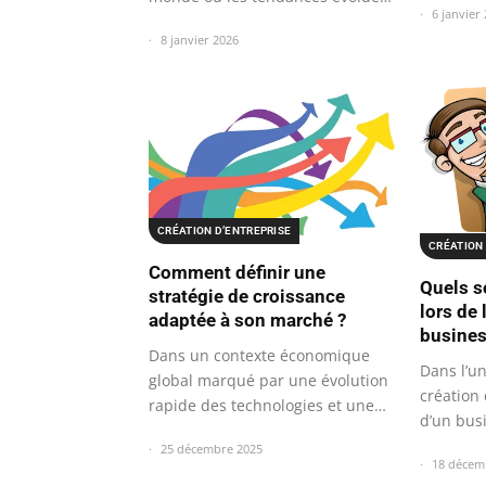
6 janvier
à…
8 janvier 2026
CRÉATION D’ENTREPRISE
CRÉATION 
Comment définir une
Quels so
stratégie de croissance
lors de 
adaptée à son marché ?
busines
Dans un contexte économique
Dans l’un
global marqué par une évolution
création 
rapide des technologies et une…
d’un bus
25 décembre 2025
18 décem