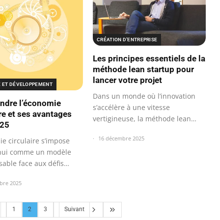
CRÉATION D’ENTREPRISE
Les principes essentiels de la
méthode lean startup pour
lancer votre projet
E ET DÉVELOPPEMENT
Dans un monde où l’innovation
ndre l’économie
s’accélère à une vitesse
ire et ses avantages
vertigineuse, la méthode lean
025
startup…
16 décembre 2025
e circulaire s’impose
’hui comme un modèle
sable face aux défis…
bre 2025
1
2
3
Suivant