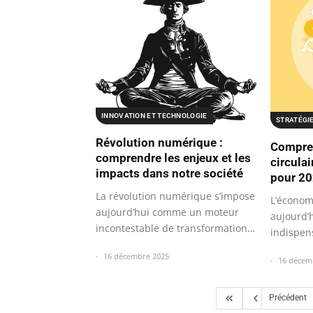
INNOVATION ET TECHNOLOGIE
STRATÉGI
Révolution numérique :
Compre
comprendre les enjeux et les
circula
impacts dans notre société
pour 2
La révolution numérique s’impose
L’économi
aujourd’hui comme un moteur
aujourd
incontestable de transformation
indispen
dans…
16 décembre 2025
16 décem
Précédent