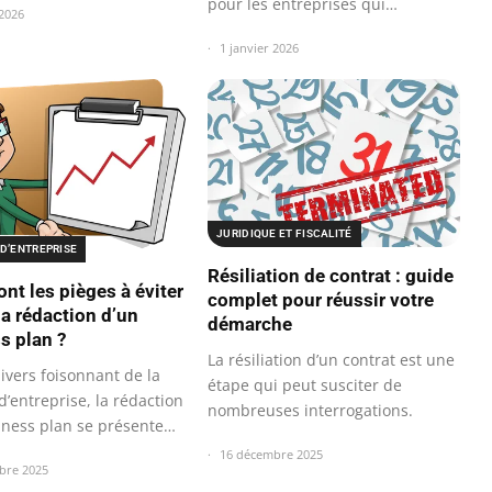
pour les entreprises qui
 2026
souhaitent…
1 janvier 2026
JURIDIQUE ET FISCALITÉ
D’ENTREPRISE
Résiliation de contrat : guide
nt les pièges à éviter
complet pour réussir votre
la rédaction d’un
démarche
s plan ?
La résiliation d’un contrat est une
ivers foisonnant de la
étape qui peut susciter de
d’entreprise, la rédaction
nombreuses interrogations.
iness plan se présente…
16 décembre 2025
bre 2025