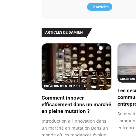
12 articles
ARTICLES DE DAMIEN
CRÉATION 
CRÉATION D’ENTREPRISE
Les sec
communi
Comment innover
entrepr
efficacement dans un marché
en pleine mutation ?
Sommaire
communic
Introduction à l’innovation dans
entrepre
un marché en mutation Dans un
outils n
monde où les tendances évoluent