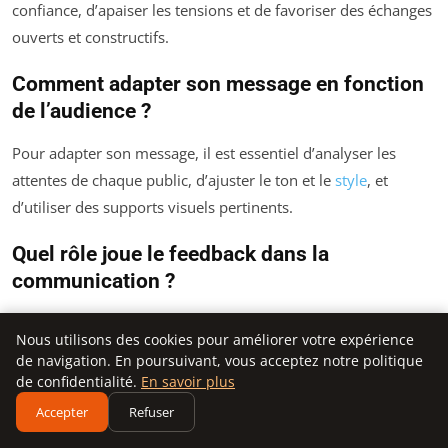
confiance, d’apaiser les tensions et de favoriser des échanges
ouverts et constructifs.
Comment adapter son message en fonction
de l’audience ?
Pour adapter son message, il est essentiel d’analyser les
attentes de chaque public, d’ajuster le ton et le
style
, et
d’utiliser des supports visuels pertinents.
Quel rôle joue le feedback dans la
communication ?
Le feedback est essentiel pour améliorer sa communication. Il
Nous utilisons des cookies pour améliorer votre expérience
permet d’ajuster ses messages en fonction des réactions du
de navigation. En poursuivant, vous acceptez notre politique
public et d’apprendre de chaque interaction.
de confidentialité.
En savoir plus
Accepter
Refuser