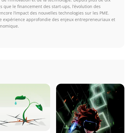
els que le financement des start-ups, l’évolution des
core l’impact des nouvelles technologies sur les PME.
ne expérience approfondie des enjeux entrepreneuriaux et
onomique.