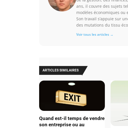
ans, il couvre des sujets t
modèles économiques ou en
Son travail s’appuie sur u
des mutations du tissu éc
Voir tous les articles →
ARTICLES SIMILAIRES
Quand est-il temps de vendre
son entreprise ou au