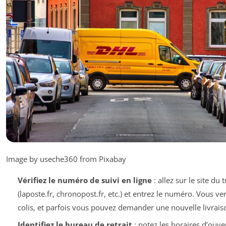
Image by useche360 from Pixabay
Vérifiez le numéro de suivi en ligne
: allez sur le site du
(laposte.fr, chronopost.fr, etc.) et entrez le numéro. Vous ver
colis, et parfois vous pouvez demander une nouvelle livrais
Identifiez le bureau de retrait
: notez les horaires d’ouve