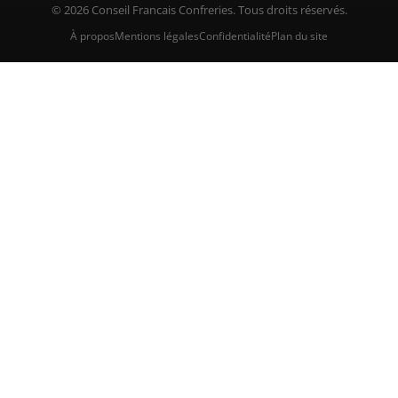
© 2026 Conseil Francais Confreries. Tous droits réservés.
À propos
Mentions légales
Confidentialité
Plan du site