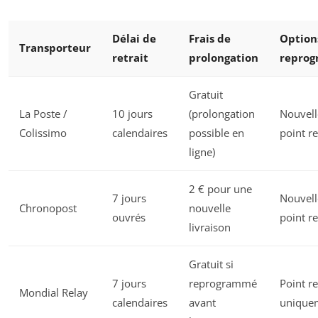
Délai de
Frais de
Option
Transporteur
retrait
prolongation
repro
Gratuit
La Poste /
10 jours
(prolongation
Nouvelle
Colissimo
calendaires
possible en
point re
ligne)
2 € pour une
7 jours
Nouvelle
Chronopost
nouvelle
ouvrés
point re
livraison
Gratuit si
7 jours
reprogrammé
Point re
Mondial Relay
calendaires
avant
unique