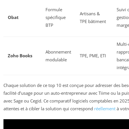
Formule
Suivi 
Artisans &
Obat
spécifique
gestio
TPE bâtiment
BTP
marge
Multi-
Abonnement
rappr
Zoho Books
TPE, PME, ETI
modulable
bancai
intég
Chaque solution de ce top 10 est conçue pour adresser des besoi
facilité d’usage pour un auto-entrepreneur avec Tiime ou la pu
avec Sage ou Cegid. Ce comparatif logiciels comptables en 202
attentes et à cibler la solution qui correspond
réellement
à votre