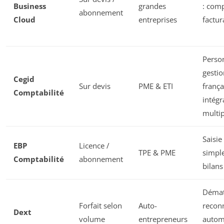
Business
grandes
: comp
abonnement
Cloud
entreprises
factur
Person
gestio
Cegid
Sur devis
PME & ETI
frança
Comptabilité
intégr
multip
Saisi
EBP
Licence /
TPE & PME
simple
Comptabilité
abonnement
bilans
Dématé
Forfait selon
Auto-
recon
Dext
volume
entrepreneurs
autom