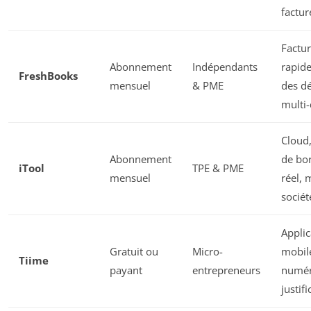
factur
Factur
Abonnement
Indépendants
rapide
FreshBooks
mensuel
& PME
des d
multi-
Cloud,
Abonnement
de bo
iTool
TPE & PME
mensuel
réel, 
sociét
Applic
Gratuit ou
Micro-
mobil
Tiime
payant
entrepreneurs
numér
justifi