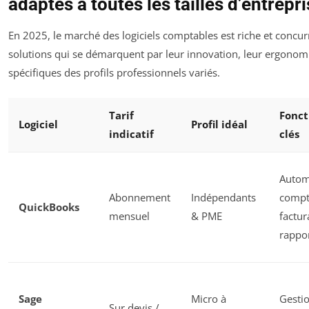
adaptés à toutes les tailles d’entrepr
En 2025, le marché des logiciels comptables est riche et concur
solutions qui se démarquent par leur innovation, leur ergonom
spécifiques des profils professionnels variés.
Tarif
Fonct
Logiciel
Profil idéal
indicatif
clés
Autom
Abonnement
Indépendants
compt
QuickBooks
mensuel
& PME
factur
rappor
Sage
Micro à
Gesti
Sur devis /