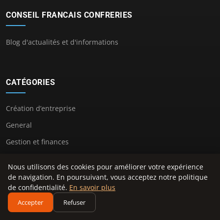
CONSEIL FRANCAIS CONFRERIES
Blog d'actualités et d'informations
CATÉGORIES
Création d’entreprise
General
Gestion et finances
Innovation et technologie
Nous utilisons des cookies pour améliorer votre expérience
Juridique et fiscalité
de navigation. En poursuivant, vous acceptez notre politique
de confidentialité.
En savoir plus
Leadership et management
Accepter
Refuser
Marketing et communication