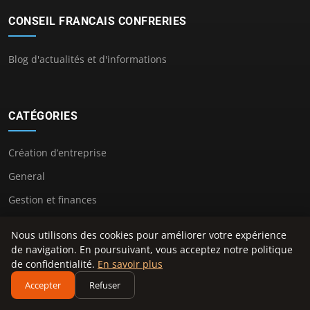
CONSEIL FRANCAIS CONFRERIES
Blog d'actualités et d'informations
CATÉGORIES
Création d’entreprise
General
Gestion et finances
Innovation et technologie
Nous utilisons des cookies pour améliorer votre expérience
Juridique et fiscalité
de navigation. En poursuivant, vous acceptez notre politique
de confidentialité.
En savoir plus
Leadership et management
Accepter
Refuser
Marketing et communication