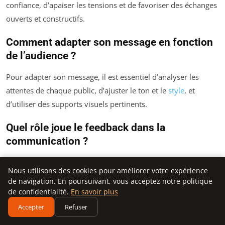
confiance, d’apaiser les tensions et de favoriser des échanges
ouverts et constructifs.
Comment adapter son message en fonction
de l’audience ?
Pour adapter son message, il est essentiel d’analyser les
attentes de chaque public, d’ajuster le ton et le
style
, et
d’utiliser des supports visuels pertinents.
Quel rôle joue le feedback dans la
communication ?
Le feedback est essentiel pour améliorer sa communication. Il
Nous utilisons des cookies pour améliorer votre expérience
permet d’ajuster ses messages en fonction des réactions du
de navigation. En poursuivant, vous acceptez notre politique
public et d’apprendre de chaque interaction.
de confidentialité.
En savoir plus
Accepter
Refuser