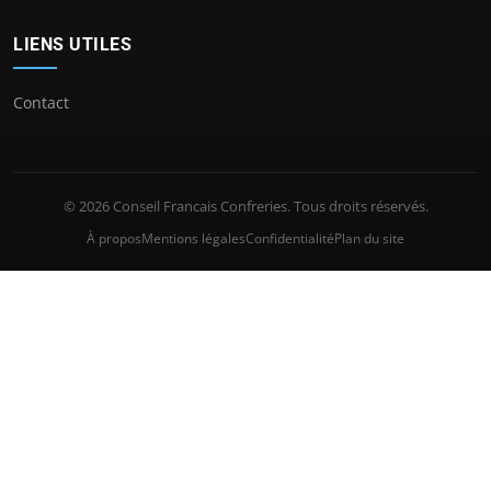
LIENS UTILES
Contact
© 2026 Conseil Francais Confreries. Tous droits réservés.
À propos
Mentions légales
Confidentialité
Plan du site