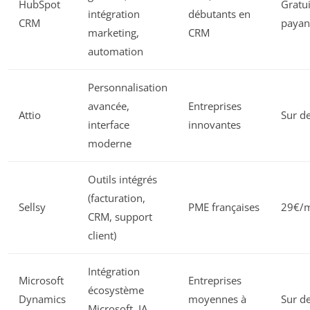
HubSpot
Gratu
intégration
débutants en
CRM
payan
marketing,
CRM
automation
Personnalisation
avancée,
Entreprises
Attio
Sur de
interface
innovantes
moderne
Outils intégrés
(facturation,
Sellsy
PME françaises
29€/m
CRM, support
client)
Intégration
Microsoft
Entreprises
écosystème
Dynamics
moyennes à
Sur de
Microsoft, IA