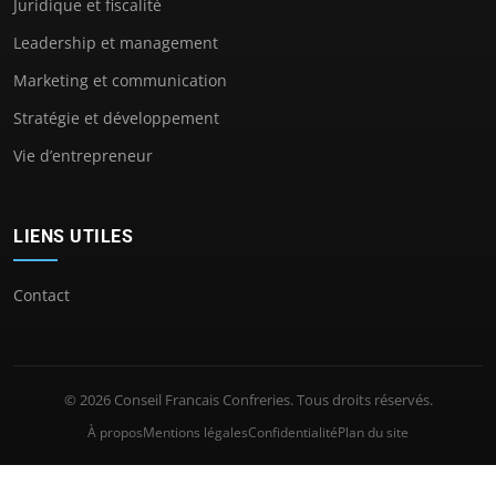
Juridique et fiscalité
Leadership et management
Marketing et communication
Stratégie et développement
Vie d’entrepreneur
LIENS UTILES
Contact
© 2026 Conseil Francais Confreries. Tous droits réservés.
À propos
Mentions légales
Confidentialité
Plan du site